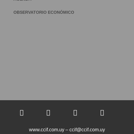
OBSERVATORIO ECONÓMICO




www.ccif.com.uy – ccif@ccif.com.uy